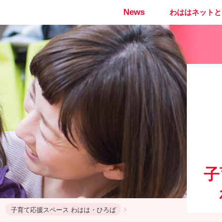
News
わははネットと
子
子育て応援スペース わはは・ひろば