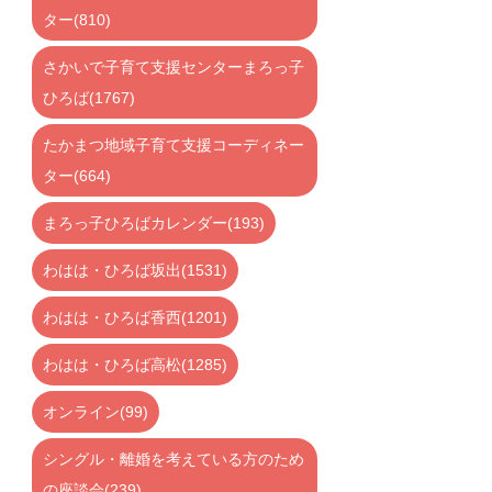
ター(810)
さかいで子育て支援センターまろっ子
ひろば(1767)
たかまつ地域子育て支援コーディネー
ター(664)
まろっ子ひろばカレンダー(193)
わはは・ひろば坂出(1531)
わはは・ひろば香西(1201)
わはは・ひろば高松(1285)
オンライン(99)
シングル・離婚を考えている方のため
の座談会(239)