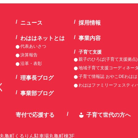
ニュース
採用情報
わははネットとは
事業内容
代表あいさつ
子育て支援
決算報告
親子のひろば(子育て支援拠点)
沿革・表彰
地域子育て支援コーディネー
子育て情報誌 おやこDEわはは
理事長ブログ
く
わははファミリーフェスティ
事業部ブログ
寄付で応援する
子育て世代の方へ
-1 丸亀町くるりん駐車場丸亀町棟3F