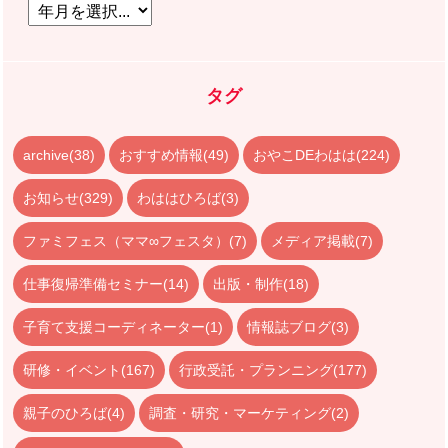
タグ
archive(38)
おすすめ情報(49)
おやこDEわはは(224)
お知らせ(329)
わははひろば(3)
ファミフェス（ママ∞フェスタ）(7)
メディア掲載(7)
仕事復帰準備セミナー(14)
出版・制作(18)
子育て支援コーディネーター(1)
情報誌ブログ(3)
研修・イベント(167)
行政受託・プランニング(177)
親子のひろば(4)
調査・研究・マーケティング(2)