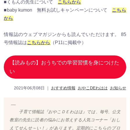
■くもんの先生について
こちらから
■baby kumon 無料お試しキャンペーンについて
こちら
から
情報誌のウェブマガジンからも読んでいただけます。 85
号情報誌は
こちらから
（P11に掲載中）
【読みもの】おうちでの学習習慣を身につけた
い
2021年06月08日
｜
おすすめ情報
おやこDEわはは
お知らせ
子育て情報誌『おやこＤＥわはは』では、毎号、公文
教室の先生に読者の悩みにお答えする人気コーナー「おし
えてせんせ～い！」があります。定期的にこちらのブロ