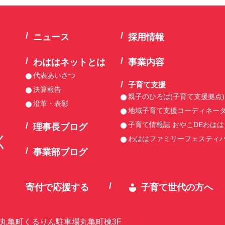
ニュース
採用情報
わははネットとは
事業内容
代表あいさつ
子育て支援
決算報告
親子のひろば(子育て支援拠点)
沿革・表彰
地域子育て支援コーディネー
子育て情報誌 おやこDEわはは
理事長ブログ
く
わははファミリーフェスティ
事業部ブログ
寄付で応援する
子育て世代の方へ
-1 丸亀町くるりん駐車場丸亀町棟3F