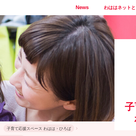
News
わははネットと
子
子育て応援スペース わはは・ひろば