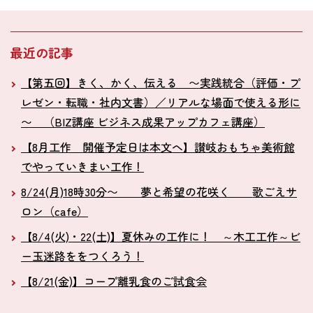
最近の記事
【第五回】きく、かく、伝える 〜実践統合（評価・プ
レゼン・転職・社内文書）／リアルな場面で使える形に
〜 （BIZ講座 ビジネス成果アップカフェ講座）
【8月工作 開催予定日は本文へ】讃岐おもちゃ美術館
でやっていきまい工作！
8/24(月)18時30分〜 夢と希望の花咲く 歌ごえサ
ロン（cafe）
【8/4(火)・22(土)】夏休みの工作に！ ～木工工作～ビ
ー玉迷路ををつくろう！
【8/21(金)】コープ離乳食のご試食会