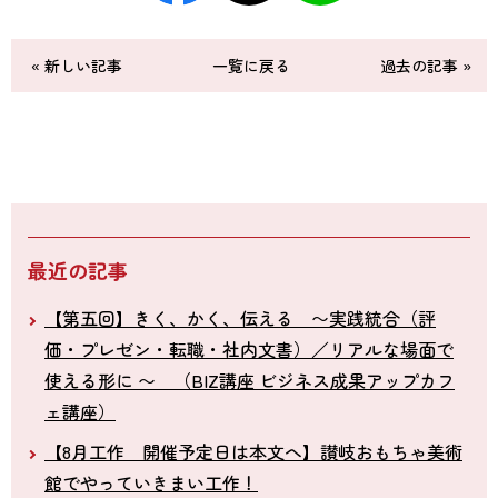
« 新しい記事
一覧に戻る
過去の記事 »
最近の記事
【第五回】きく、かく、伝える 〜実践統合（評
価・プレゼン・転職・社内文書）／リアルな場面で
使える形に 〜 （BIZ講座 ビジネス成果アップカフ
ェ講座）
【8月工作 開催予定日は本文へ】讃岐おもちゃ美術
館でやっていきまい工作！