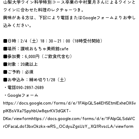
山梨大学ワイン科学特別コース卒業の中村葉月さんによるワインと
ワインに合わせた料理のレクチャーつき。
興味がある方は、下記により電話またはGoogleフォームよりお申し
込みください。
■日時：2/4（土）18：30～21：00（18時受付開始）
■場所：讃岐おもちゃ美術館cafe
■参加費：6,000円（ご飲食代含む）
■対象：20歳以上
■ご予約：必須
■お申込み：締め切り1/28（土）
・電話090-2897-2689
・Googleフォーム
https://docs.google.com/forms/d/e/1FAIpQLSe4EH5EtmlExheOX6v
plKBsVXa7SpyhbUw8qsrKV3dQXT-
DKw/viewformhttps://docs.google.com/forms/d/e/1FAIpQLSdaVC
rOFacaLdo13bxOkzkx-wRS_OCdyuZgsUzY_XQ1RvscLA/viewform