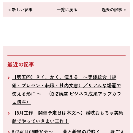
« 新しい記事
一覧に戻る
過去の記事 »
最近の記事
【第五回】きく、かく、伝える 〜実践統合（評
価・プレゼン・転職・社内文書）／リアルな場面で
使える形に 〜 （BIZ講座 ビジネス成果アップカフ
ェ講座）
【8月工作 開催予定日は本文へ】讃岐おもちゃ美術
館でやっていきまい工作！
8/24(月)18時30分〜 夢と希望の花咲く 歌ごえ